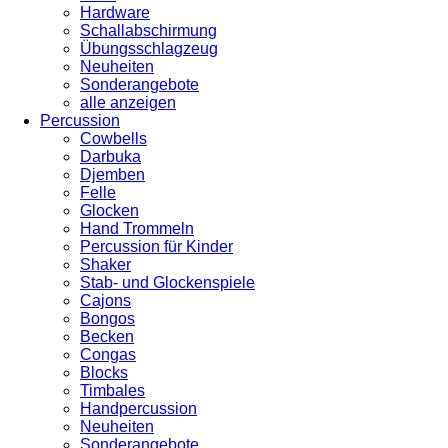
Hardware
Schallabschirmung
Übungsschlagzeug
Neuheiten
Sonderangebote
alle anzeigen
Percussion
Cowbells
Darbuka
Djemben
Felle
Glocken
Hand Trommeln
Percussion für Kinder
Shaker
Stab- und Glockenspiele
Cajons
Bongos
Becken
Congas
Blocks
Timbales
Handpercussion
Neuheiten
Sonderangebote