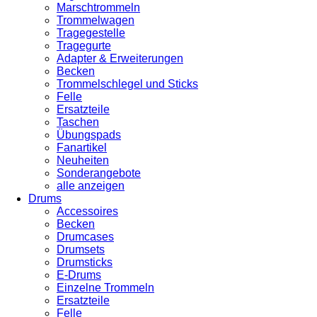
Marschtrommeln
Trommelwagen
Tragegestelle
Tragegurte
Adapter & Erweiterungen
Becken
Trommelschlegel und Sticks
Felle
Ersatzteile
Taschen
Übungspads
Fanartikel
Neuheiten
Sonderangebote
alle anzeigen
Drums
Accessoires
Becken
Drumcases
Drumsets
Drumsticks
E-Drums
Einzelne Trommeln
Ersatzteile
Felle