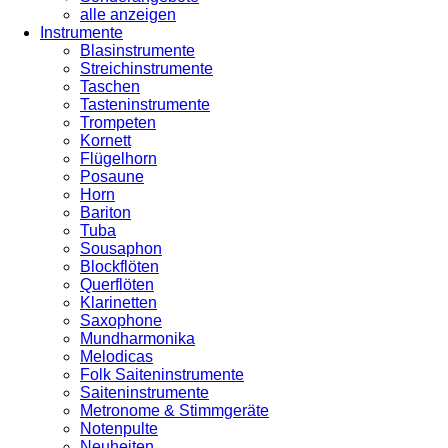
alle anzeigen
Instrumente
Blasinstrumente
Streichinstrumente
Taschen
Tasteninstrumente
Trompeten
Kornett
Flügelhorn
Posaune
Horn
Bariton
Tuba
Sousaphon
Blockflöten
Querflöten
Klarinetten
Saxophone
Mundharmonika
Melodicas
Folk Saiteninstrumente
Saiteninstrumente
Metronome & Stimmgeräte
Notenpulte
Neuheiten