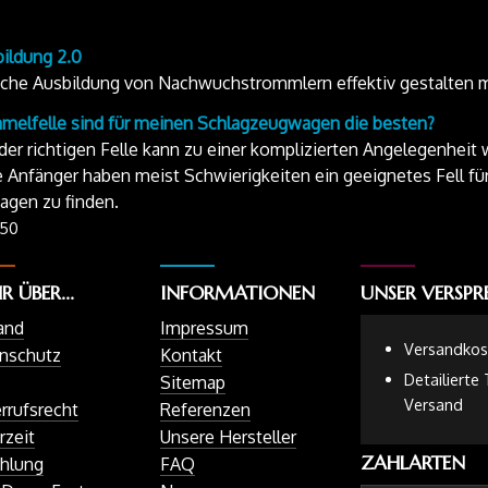
ildung 2.0
sche Ausbildung von Nachwuchstrommlern effektiv gestalten m
elfelle sind für meinen Schlagzeugwagen die besten?
er richtigen Felle kann zu einer komplizierten Angelegenheit
 Anfänger haben meist Schwierigkeiten ein geeignetes Fell für
gen zu finden.
:50
 ÜBER...
INFORMATIONEN
UNSER VERSP
and
Impressum
Versandkost
nschutz
Kontakt
Detailierte
Sitemap
Versand
rrufsrecht
Referenzen
rzeit
Unsere Hersteller
ZAHLARTEN
hlung
FAQ