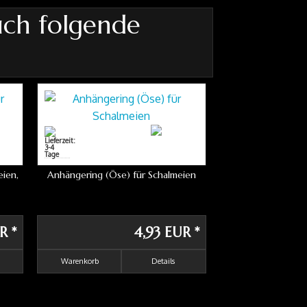
uch folgende
eien,
Anhängering (Öse) für Schalmeien
UR
*
4,93 EUR
*
Warenkorb
Details