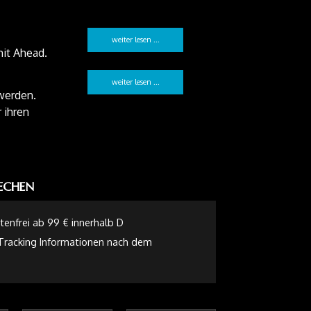
weiter lesen ...
it Ahead.
weiter lesen ...
 werden.
 ihren
RECHEN
enfrei ab 99 € innerhalb D
 Tracking Informationen nach dem