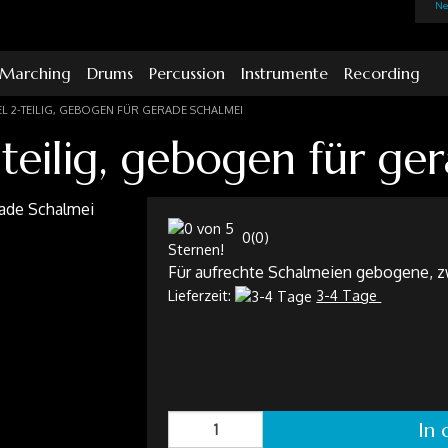
Ne
Marching
Drums
Percussion
Instrumente
Recording
 2-TEILIG, GEBOGEN FÜR GERADE SCHALMEI
eilig, gebogen für ge
0
(
0
)
Für aufrechte Schalmeien gebogene, z
Lieferzeit:
3-4 Tage
In