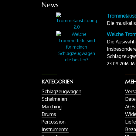
News
Trommelausb
Die musikali
Welche Tromm
Die Auswahl d
Insbesondere
Schlagzeugwa
23.09.2016, 16
KATEGORIEN
MEHR
Schlagzeugwagen
Vers
Schalmeien
Date
Marching
AGB
Drums
Wide
Percussion
Liefe
Instrumente
Beza