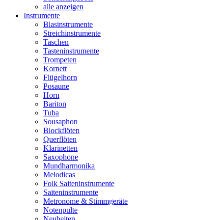
alle anzeigen
Instrumente
Blasinstrumente
Streichinstrumente
Taschen
Tasteninstrumente
Trompeten
Kornett
Flügelhorn
Posaune
Horn
Bariton
Tuba
Sousaphon
Blockflöten
Querflöten
Klarinetten
Saxophone
Mundharmonika
Melodicas
Folk Saiteninstrumente
Saiteninstrumente
Metronome & Stimmgeräte
Notenpulte
Neuheiten