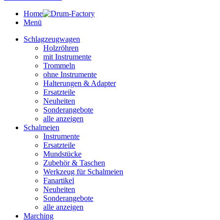
Home
Menü
Schlagzeugwagen
Holzröhren
mit Instrumente
Trommeln
ohne Instrumente
Halterungen & Adapter
Ersatzteile
Neuheiten
Sonderangebote
alle anzeigen
Schalmeien
Instrumente
Ersatzteile
Mundstücke
Zubehör & Taschen
Werkzeug für Schalmeien
Fanartikel
Neuheiten
Sonderangebote
alle anzeigen
Marching