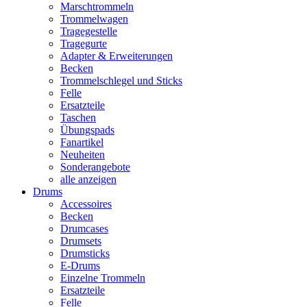
Marschtrommeln
Trommelwagen
Tragegestelle
Tragegurte
Adapter & Erweiterungen
Becken
Trommelschlegel und Sticks
Felle
Ersatzteile
Taschen
Übungspads
Fanartikel
Neuheiten
Sonderangebote
alle anzeigen
Drums
Accessoires
Becken
Drumcases
Drumsets
Drumsticks
E-Drums
Einzelne Trommeln
Ersatzteile
Felle