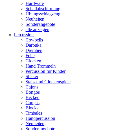
Hardware
Schallabschirmung
Übungsschlagzeug
Neuheiten
Sonderangebote
alle anzeigen
Percussion
Cowbells
Darbuka
Djemben
Felle
Glocken
Hand Trommeln
Percussion für Kinder
Shaker
Stab- und Glockenspiele
Cajons
Bongos
Becken
Congas
Blocks
Timbales
Handpercussion
Neuheiten
Sonderangebote