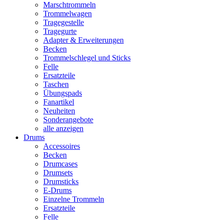
Marschtrommeln
Trommelwagen
Tragegestelle
Tragegurte
Adapter & Erweiterungen
Becken
Trommelschlegel und Sticks
Felle
Ersatzteile
Taschen
Übungspads
Fanartikel
Neuheiten
Sonderangebote
alle anzeigen
Drums
Accessoires
Becken
Drumcases
Drumsets
Drumsticks
E-Drums
Einzelne Trommeln
Ersatzteile
Felle