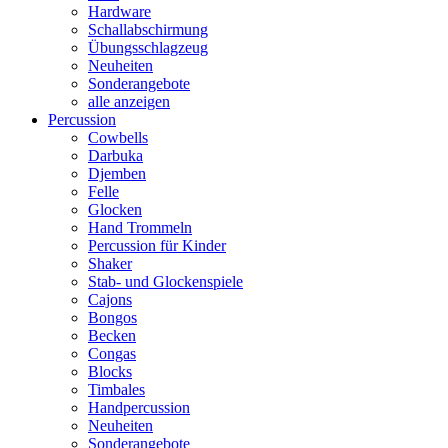
Hardware
Schallabschirmung
Übungsschlagzeug
Neuheiten
Sonderangebote
alle anzeigen
Percussion
Cowbells
Darbuka
Djemben
Felle
Glocken
Hand Trommeln
Percussion für Kinder
Shaker
Stab- und Glockenspiele
Cajons
Bongos
Becken
Congas
Blocks
Timbales
Handpercussion
Neuheiten
Sonderangebote