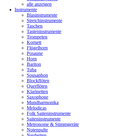
alle anzeigen
Instrumente
Blasinstrumente
Streichinstrumente
Taschen
Tasteninstrumente
Trompeten
Kornett
Flügelhorn
Posaune
Horn
Bariton
Tuba
Sousaphon
Blockflöten
Querflöten
Klarinetten
Saxophone
Mundharmonika
Melodicas
Folk Saiteninstrumente
Saiteninstrumente
Metronome & Stimmgeräte
Notenpulte
Neuheiten