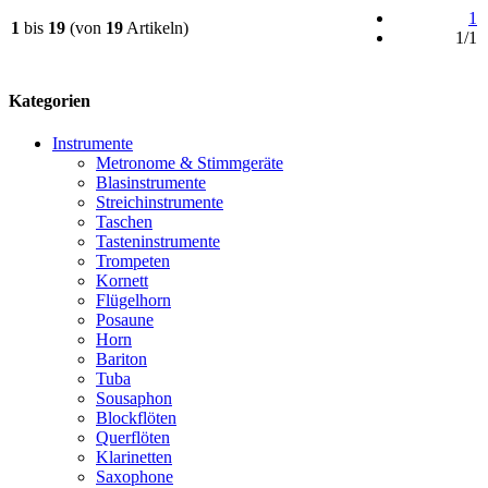
1
1
bis
19
(von
19
Artikeln)
1/1
Kategorien
Instrumente
Metronome & Stimmgeräte
Blasinstrumente
Streichinstrumente
Taschen
Tasteninstrumente
Trompeten
Kornett
Flügelhorn
Posaune
Horn
Bariton
Tuba
Sousaphon
Blockflöten
Querflöten
Klarinetten
Saxophone