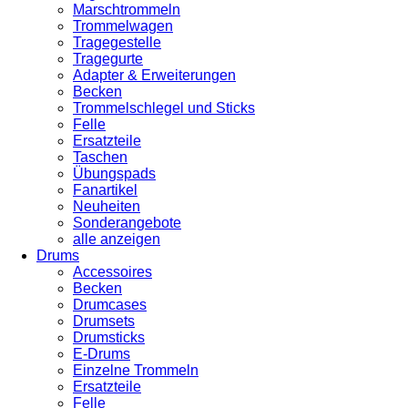
Marschtrommeln
Trommelwagen
Tragegestelle
Tragegurte
Adapter & Erweiterungen
Becken
Trommelschlegel und Sticks
Felle
Ersatzteile
Taschen
Übungspads
Fanartikel
Neuheiten
Sonderangebote
alle anzeigen
Drums
Accessoires
Becken
Drumcases
Drumsets
Drumsticks
E-Drums
Einzelne Trommeln
Ersatzteile
Felle