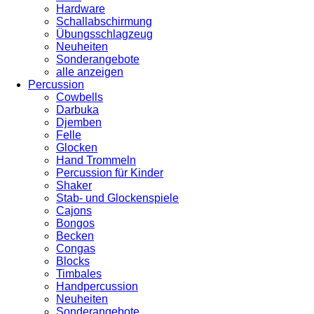
Hardware
Schallabschirmung
Übungsschlagzeug
Neuheiten
Sonderangebote
alle anzeigen
Percussion
Cowbells
Darbuka
Djemben
Felle
Glocken
Hand Trommeln
Percussion für Kinder
Shaker
Stab- und Glockenspiele
Cajons
Bongos
Becken
Congas
Blocks
Timbales
Handpercussion
Neuheiten
Sonderangebote