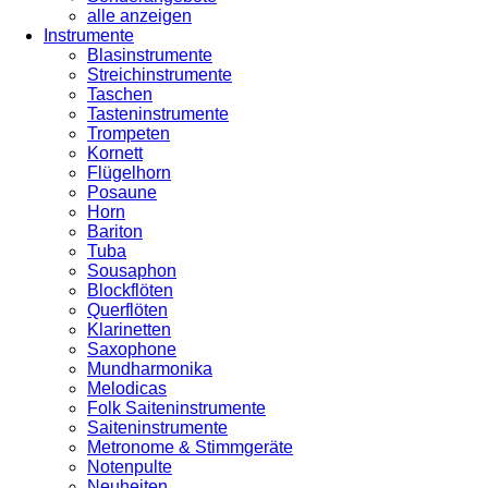
alle anzeigen
Instrumente
Blasinstrumente
Streichinstrumente
Taschen
Tasteninstrumente
Trompeten
Kornett
Flügelhorn
Posaune
Horn
Bariton
Tuba
Sousaphon
Blockflöten
Querflöten
Klarinetten
Saxophone
Mundharmonika
Melodicas
Folk Saiteninstrumente
Saiteninstrumente
Metronome & Stimmgeräte
Notenpulte
Neuheiten