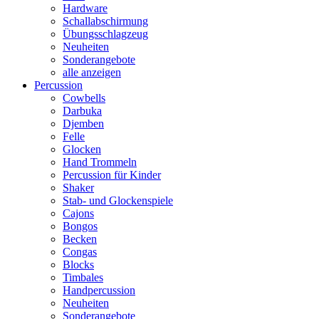
Hardware
Schallabschirmung
Übungsschlagzeug
Neuheiten
Sonderangebote
alle anzeigen
Percussion
Cowbells
Darbuka
Djemben
Felle
Glocken
Hand Trommeln
Percussion für Kinder
Shaker
Stab- und Glockenspiele
Cajons
Bongos
Becken
Congas
Blocks
Timbales
Handpercussion
Neuheiten
Sonderangebote