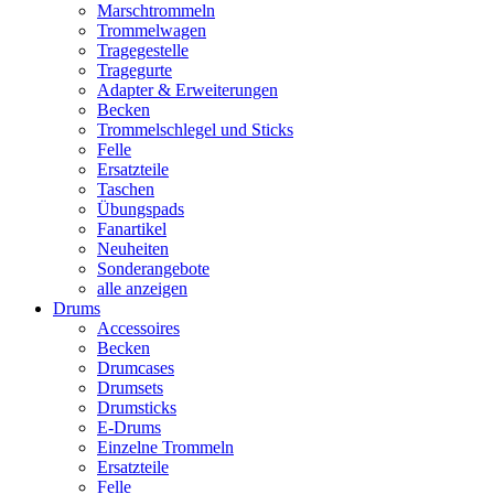
Marschtrommeln
Trommelwagen
Tragegestelle
Tragegurte
Adapter & Erweiterungen
Becken
Trommelschlegel und Sticks
Felle
Ersatzteile
Taschen
Übungspads
Fanartikel
Neuheiten
Sonderangebote
alle anzeigen
Drums
Accessoires
Becken
Drumcases
Drumsets
Drumsticks
E-Drums
Einzelne Trommeln
Ersatzteile
Felle