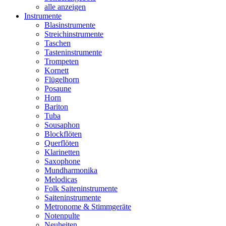
alle anzeigen
Instrumente
Blasinstrumente
Streichinstrumente
Taschen
Tasteninstrumente
Trompeten
Kornett
Flügelhorn
Posaune
Horn
Bariton
Tuba
Sousaphon
Blockflöten
Querflöten
Klarinetten
Saxophone
Mundharmonika
Melodicas
Folk Saiteninstrumente
Saiteninstrumente
Metronome & Stimmgeräte
Notenpulte
Neuheiten