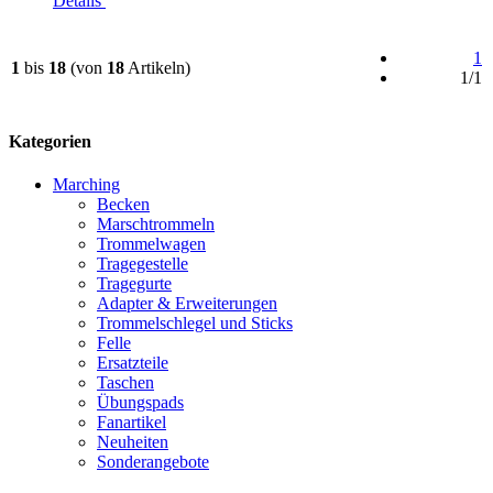
Details
1
1
bis
18
(von
18
Artikeln)
1/1
Kategorien
Marching
Becken
Marschtrommeln
Trommelwagen
Tragegestelle
Tragegurte
Adapter & Erweiterungen
Trommelschlegel und Sticks
Felle
Ersatzteile
Taschen
Übungspads
Fanartikel
Neuheiten
Sonderangebote