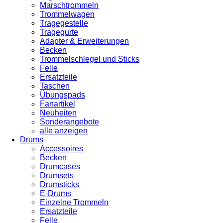
Marschtrommeln
Trommelwagen
Tragegestelle
Tragegurte
Adapter & Erweiterungen
Becken
Trommelschlegel und Sticks
Felle
Ersatzteile
Taschen
Übungspads
Fanartikel
Neuheiten
Sonderangebote
alle anzeigen
Drums
Accessoires
Becken
Drumcases
Drumsets
Drumsticks
E-Drums
Einzelne Trommeln
Ersatzteile
Felle