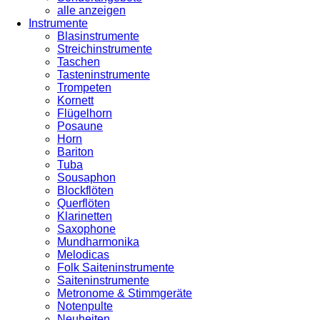
alle anzeigen
Instrumente
Blasinstrumente
Streichinstrumente
Taschen
Tasteninstrumente
Trompeten
Kornett
Flügelhorn
Posaune
Horn
Bariton
Tuba
Sousaphon
Blockflöten
Querflöten
Klarinetten
Saxophone
Mundharmonika
Melodicas
Folk Saiteninstrumente
Saiteninstrumente
Metronome & Stimmgeräte
Notenpulte
Neuheiten