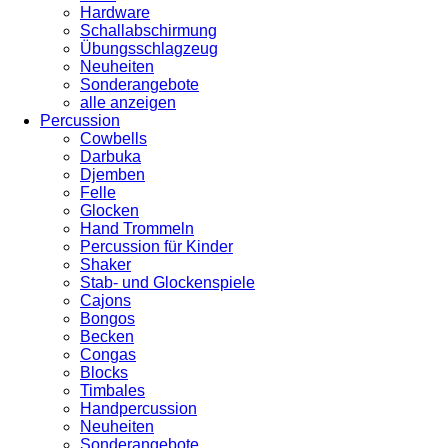
Hardware
Schallabschirmung
Übungsschlagzeug
Neuheiten
Sonderangebote
alle anzeigen
Percussion
Cowbells
Darbuka
Djemben
Felle
Glocken
Hand Trommeln
Percussion für Kinder
Shaker
Stab- und Glockenspiele
Cajons
Bongos
Becken
Congas
Blocks
Timbales
Handpercussion
Neuheiten
Sonderangebote