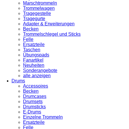
Marschtrommeln
Trommelwagen
Tragegestelle
Tragegurte
Adapter & Erweiterungen
Becken
Trommelschlegel und Sticks
Felle
Ersatzteile
Taschen
Übungspads
Fanartikel
Neuheiten
Sonderangebote
alle anzeigen
Drums
Accessoires
Becken
Drumcases
Drumsets
Drumsticks
E-Drums
Einzelne Trommeln
Ersatzteile
Felle