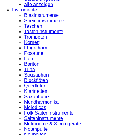
alle anzeigen
Instrumente
Blasinstrumente
Streichinstrumente
Taschen
Tasteninstrumente
Trompeten
Kornett
Flügelhorn
Posaune
Horn
Bariton
Tuba
Sousaphon
Blockflöten
Querflöten
Klarinetten
Saxophone
Mundharmonika
Melodicas
Folk Saiteninstrumente
Saiteninstrumente
Metronome & Stimmgeräte
Notenpulte
Neuheiten