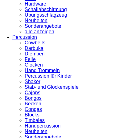
Hardware
Schallabschirmung
Übungsschlagzeug
Neuheiten
Sonderangebote
alle anzeigen
Percussion
Cowbells
Darbuka
Djemben
Felle
Glocken
Hand Trommeln
Percussion für Kinder
Shaker
Stab- und Glockenspiele
Cajons
Bongos
Becken
Congas
Blocks
Timbales
Handpercussion
Neuheiten
Sonderangebote