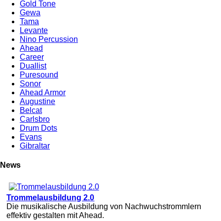
Gold Tone
Gewa
Tama
Levante
Nino Percussion
Ahead
Career
Duallist
Puresound
Sonor
Ahead Armor
Augustine
Belcat
Carlsbro
Drum Dots
Evans
Gibraltar
News
Trommelausbildung 2.0
Die musikalische Ausbildung von Nachwuchstrommlern
effektiv gestalten mit Ahead.