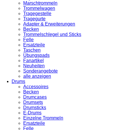
Marschtrommeln
Trommelwagen
Tragegestelle
Tragegurte
Adapter & Erweiterungen
Becken
Trommelschlegel und Sticks
Felle
Ersatzteile
Taschen
Übungspads
Fanartikel
Neuheiten
Sonderangebote
alle anzeigen
Drums
Accessoires
Becken
Drumcases
Drumsets
Drumsticks
E-Drums
Einzelne Trommeln
Ersatzteile
Felle