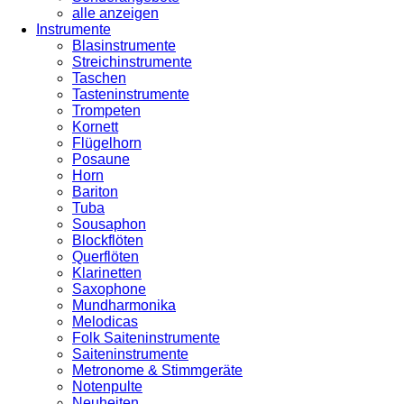
alle anzeigen
Instrumente
Blasinstrumente
Streichinstrumente
Taschen
Tasteninstrumente
Trompeten
Kornett
Flügelhorn
Posaune
Horn
Bariton
Tuba
Sousaphon
Blockflöten
Querflöten
Klarinetten
Saxophone
Mundharmonika
Melodicas
Folk Saiteninstrumente
Saiteninstrumente
Metronome & Stimmgeräte
Notenpulte
Neuheiten