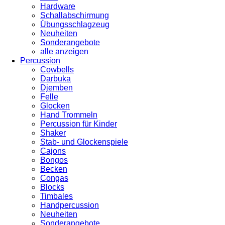
Hardware
Schallabschirmung
Übungsschlagzeug
Neuheiten
Sonderangebote
alle anzeigen
Percussion
Cowbells
Darbuka
Djemben
Felle
Glocken
Hand Trommeln
Percussion für Kinder
Shaker
Stab- und Glockenspiele
Cajons
Bongos
Becken
Congas
Blocks
Timbales
Handpercussion
Neuheiten
Sonderangebote