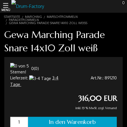
0
MENÜ
STARTSEITE
MARCHING
MARSCHTROMMELN
Schlagzeugwagen
PARADETROMMELN
GEWA MARCHING PARADE SNARE 14X10 ZOLL WEISS
Gewa Marching Parade
Schalmeien
Snare 14x10 Zoll weiß
Marching
Drums
0
(
0
)
Percussion
Lieferzeit:
3-4
Art.Nr.:
891210
Tage
Instrumente
316,00 EUR
Recording
inkl. 19 % MwSt. zzgl.
Versand
In den Warenkorb