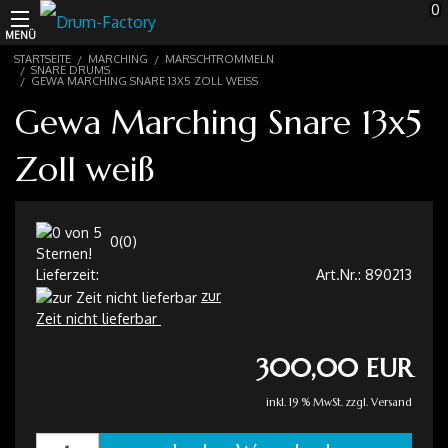
0
MENÜ
STARTSEITE
MARCHING
MARSCHTROMMELN
Schlagzeugwagen
SNARE DRUMS
GEWA MARCHING SNARE 13X5 ZOLL WEISS
Gewa Marching Snare 13x5
Schalmeien
Zoll weiß
Marching
Drums
0
(
0
)
Percussion
Lieferzeit:
Art.Nr.:
890213
zur
Instrumente
Zeit nicht lieferbar
300,00 EUR
Recording
inkl. 19 % MwSt. zzgl.
Versand