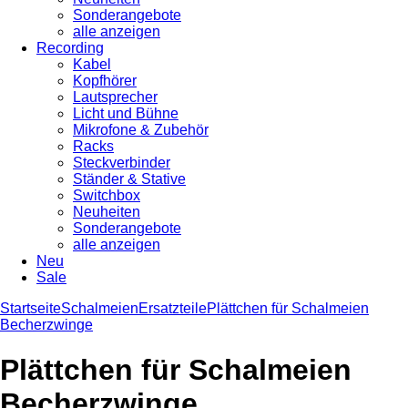
Sonderangebote
alle anzeigen
Recording
Kabel
Kopfhörer
Lautsprecher
Licht und Bühne
Mikrofone & Zubehör
Racks
Steckverbinder
Ständer & Stative
Switchbox
Neuheiten
Sonderangebote
alle anzeigen
Neu
Sale
Startseite
Schalmeien
Ersatzteile
Plättchen für Schalmeien
Becherzwinge
Plättchen für Schalmeien
Becherzwinge