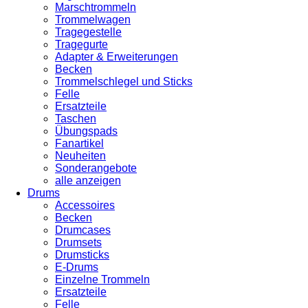
Marschtrommeln
Trommelwagen
Tragegestelle
Tragegurte
Adapter & Erweiterungen
Becken
Trommelschlegel und Sticks
Felle
Ersatzteile
Taschen
Übungspads
Fanartikel
Neuheiten
Sonderangebote
alle anzeigen
Drums
Accessoires
Becken
Drumcases
Drumsets
Drumsticks
E-Drums
Einzelne Trommeln
Ersatzteile
Felle