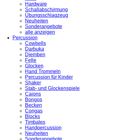
Hardware
Schallabschirmung
Übungsschlagzeug
Neuheiten
Sonderangebote
alle anzeigen
Percussion
Cowbells
Darbuka
Djemben
Felle
Glocken
Hand Trommeln
Percussion für Kinder
Shaker
Stab- und Glockenspiele
Cajons
Bongos
Becken
Congas
Blocks
Timbales
Handpercussion
Neuheiten
Sonderangebote