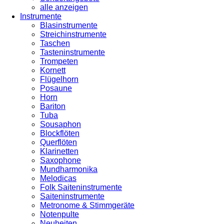
alle anzeigen
Instrumente
Blasinstrumente
Streichinstrumente
Taschen
Tasteninstrumente
Trompeten
Kornett
Flügelhorn
Posaune
Horn
Bariton
Tuba
Sousaphon
Blockflöten
Querflöten
Klarinetten
Saxophone
Mundharmonika
Melodicas
Folk Saiteninstrumente
Saiteninstrumente
Metronome & Stimmgeräte
Notenpulte
Neuheiten