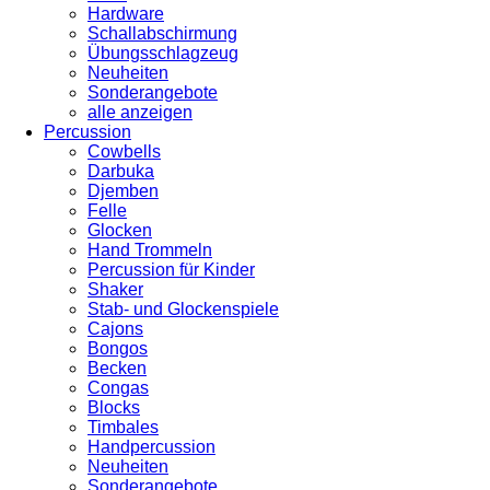
Hardware
Schallabschirmung
Übungsschlagzeug
Neuheiten
Sonderangebote
alle anzeigen
Percussion
Cowbells
Darbuka
Djemben
Felle
Glocken
Hand Trommeln
Percussion für Kinder
Shaker
Stab- und Glockenspiele
Cajons
Bongos
Becken
Congas
Blocks
Timbales
Handpercussion
Neuheiten
Sonderangebote