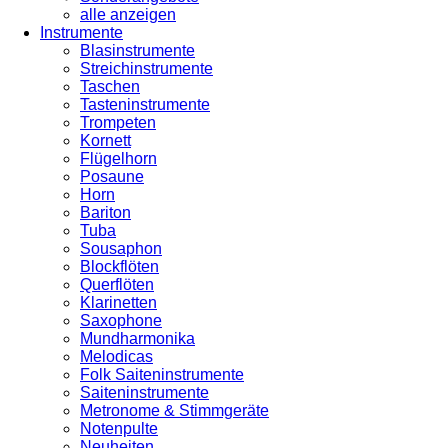
alle anzeigen
Instrumente
Blasinstrumente
Streichinstrumente
Taschen
Tasteninstrumente
Trompeten
Kornett
Flügelhorn
Posaune
Horn
Bariton
Tuba
Sousaphon
Blockflöten
Querflöten
Klarinetten
Saxophone
Mundharmonika
Melodicas
Folk Saiteninstrumente
Saiteninstrumente
Metronome & Stimmgeräte
Notenpulte
Neuheiten