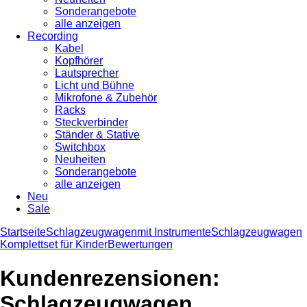
Sonderangebote
alle anzeigen
Recording
Kabel
Kopfhörer
Lautsprecher
Licht und Bühne
Mikrofone & Zubehör
Racks
Steckverbinder
Ständer & Stative
Switchbox
Neuheiten
Sonderangebote
alle anzeigen
Neu
Sale
Startseite
Schlagzeugwagen
mit Instrumente
Schlagzeugwagen
Komplettset für Kinder
Bewertungen
Kundenrezensionen:
Schlagzeugwagen