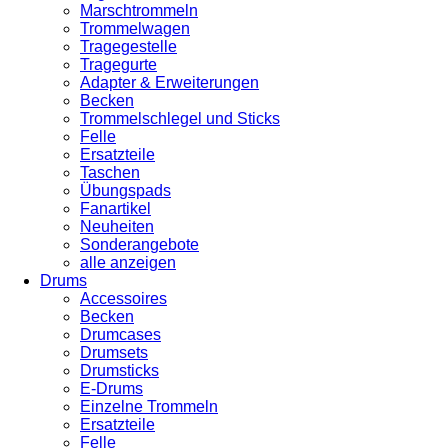
Marschtrommeln
Trommelwagen
Tragegestelle
Tragegurte
Adapter & Erweiterungen
Becken
Trommelschlegel und Sticks
Felle
Ersatzteile
Taschen
Übungspads
Fanartikel
Neuheiten
Sonderangebote
alle anzeigen
Drums
Accessoires
Becken
Drumcases
Drumsets
Drumsticks
E-Drums
Einzelne Trommeln
Ersatzteile
Felle