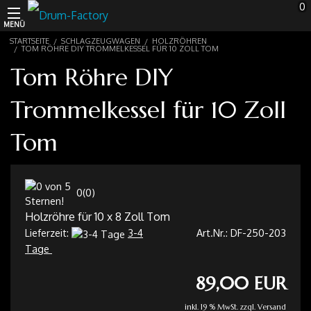
0
MENÜ
STARTSEITE
SCHLAGZEUGWAGEN
HOLZRÖHREN
Schlagzeugwagen
TOM RÖHRE DIY TROMMELKESSEL FÜR 10 ZOLL TOM
Tom Röhre DIY
Schalmeien
Trommelkessel für 10 Zoll
Marching
Tom
Drums
Percussion
0
(
0
)
Holzröhre für 10 x 8 Zoll Tom
Instrumente
Lieferzeit:
3-4
Art.Nr.:
DF-250-203
Tage
Recording
89,00 EUR
inkl. 19 % MwSt. zzgl.
Versand