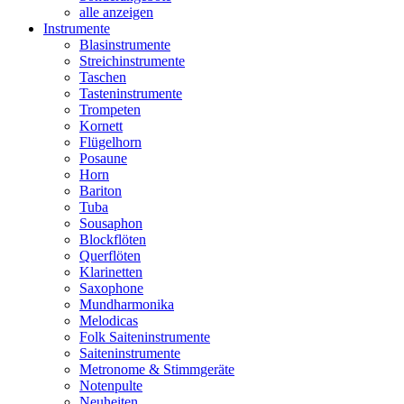
alle anzeigen
Instrumente
Blasinstrumente
Streichinstrumente
Taschen
Tasteninstrumente
Trompeten
Kornett
Flügelhorn
Posaune
Horn
Bariton
Tuba
Sousaphon
Blockflöten
Querflöten
Klarinetten
Saxophone
Mundharmonika
Melodicas
Folk Saiteninstrumente
Saiteninstrumente
Metronome & Stimmgeräte
Notenpulte
Neuheiten