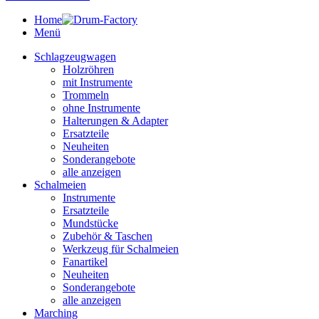
Home
Menü
Schlagzeugwagen
Holzröhren
mit Instrumente
Trommeln
ohne Instrumente
Halterungen & Adapter
Ersatzteile
Neuheiten
Sonderangebote
alle anzeigen
Schalmeien
Instrumente
Ersatzteile
Mundstücke
Zubehör & Taschen
Werkzeug für Schalmeien
Fanartikel
Neuheiten
Sonderangebote
alle anzeigen
Marching