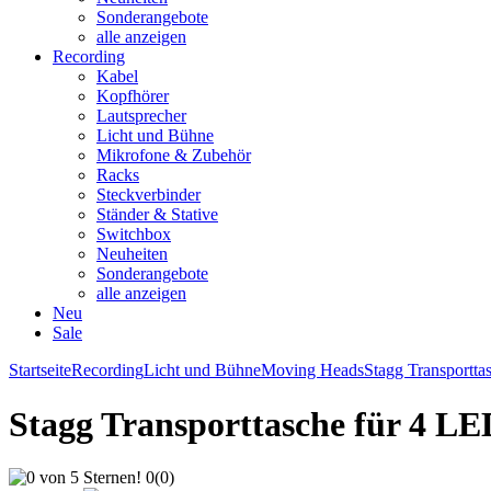
Sonderangebote
alle anzeigen
Recording
Kabel
Kopfhörer
Lautsprecher
Licht und Bühne
Mikrofone & Zubehör
Racks
Steckverbinder
Ständer & Stative
Switchbox
Neuheiten
Sonderangebote
alle anzeigen
Neu
Sale
Startseite
Recording
Licht und Bühne
Moving Heads
Stagg Transportta
Stagg Transporttasche für 4 L
0
(
0
)