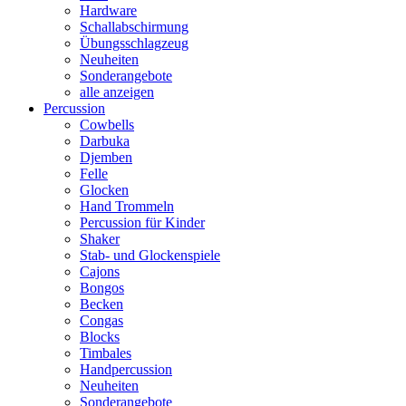
Hardware
Schallabschirmung
Übungsschlagzeug
Neuheiten
Sonderangebote
alle anzeigen
Percussion
Cowbells
Darbuka
Djemben
Felle
Glocken
Hand Trommeln
Percussion für Kinder
Shaker
Stab- und Glockenspiele
Cajons
Bongos
Becken
Congas
Blocks
Timbales
Handpercussion
Neuheiten
Sonderangebote