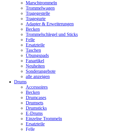
Marschtrommeln
Trommelwagen
Tragegestelle
Tragegurte
Adapter & Erweiterungen
Becken
Trommelschlegel und Sticks
Felle
Ersatzteile
Taschen
Übungspads
Fanartikel
Neuheiten
Sonderangebote
alle anzeigen
Drums
Accessoires
Becken
Drumcases
Drumsets
Drumsticks
E-Drums
Einzelne Trommeln
Ersatzteile
Felle