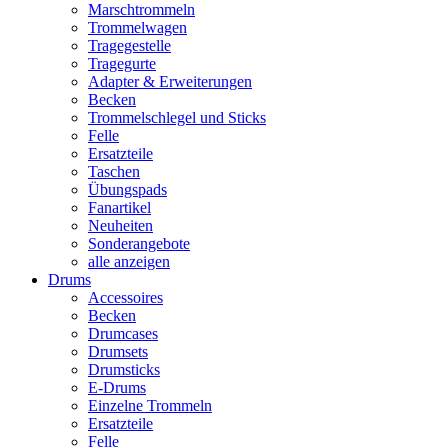
Marschtrommeln
Trommelwagen
Tragegestelle
Tragegurte
Adapter & Erweiterungen
Becken
Trommelschlegel und Sticks
Felle
Ersatzteile
Taschen
Übungspads
Fanartikel
Neuheiten
Sonderangebote
alle anzeigen
Drums
Accessoires
Becken
Drumcases
Drumsets
Drumsticks
E-Drums
Einzelne Trommeln
Ersatzteile
Felle