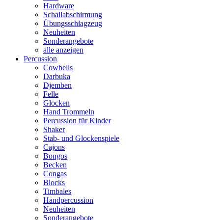
Hardware
Schallabschirmung
Übungsschlagzeug
Neuheiten
Sonderangebote
alle anzeigen
Percussion
Cowbells
Darbuka
Djemben
Felle
Glocken
Hand Trommeln
Percussion für Kinder
Shaker
Stab- und Glockenspiele
Cajons
Bongos
Becken
Congas
Blocks
Timbales
Handpercussion
Neuheiten
Sonderangebote