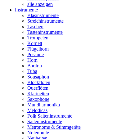
alle anzeigen
Instrumente
Blasinstrumente
Streichinstrumente
Taschen
Tasteninstrumente
Trompeten
Kornett
Flügelhorn
Posaune
Horn
Bariton
Tuba
Sousaphon
Blockflöten
Querflöten
Klarinetten
Saxophone
Mundharmonika
Melodicas
Folk Saiteninstrumente
Saiteninstrumente
Metronome & Stimmgeräte
Notenpulte
Neuheiten